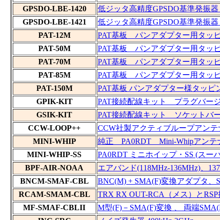
GPSDO-LBE-1420
低ジッタ高精度GPSDO基準発振器 LB
GPSDO-LBE-1421
低ジッタ高精度GPSDO基準発振器 LB
PAT-12M
PAT基板 パンアダプター用タッピング
PAT-50M
PAT基板 パンアダプター用タッピング
PAT-70M
PAT基板 パンアダプター用タッピング
PAT-85M
PAT基板 パンアダプター用タッピング
PAT-150M
PAT基板 パンアダプター様タッピング基
GPIK-KIT
PAT接続配線キット プラグバー
GSIK-KIT
PAT接続配線キット ソケットバ
CCW-LOOP++
CCW社製アクティブループアンテ
MINI-WHIP
純正 PA0RDT Mini-Whipア
MINI-WHIP-SS
PA0RDT ミニホイップ・SS (
BPF-AIR-NOAA
エアバンド(118MHz-136MHz)、1
BNCM-SMAF-CBL
BNC(M) + SMA(F)変換アダプ
RCAM-SMAM-CBL
TRX RX OUT-RCA（メス）と
MF-SMAF-CBLII
M型(F)－SMA(F)変換 、 両端SM