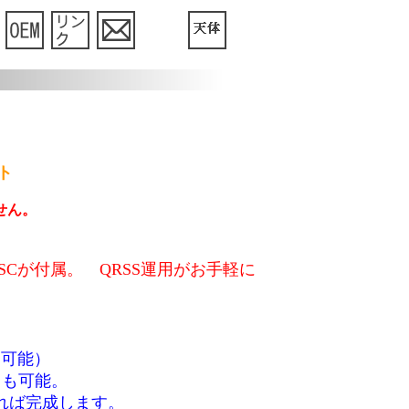
ト
せん。
kHzのOSCが付属。 QRSS運用がお手軽に
用可能）
用も可能。
れば完成します。