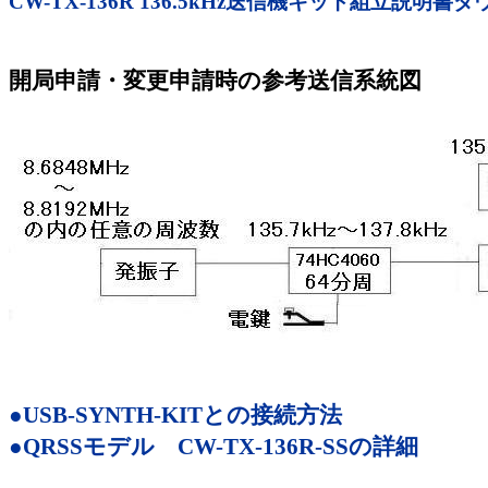
CW-TX-136R 136.5kHz送信機キット組立説明書
開局申請・変更申請時の参考送信系統図
●USB-SYNTH-KITとの接続方法
●QRSSモデル CW-TX-136R-SSの詳細