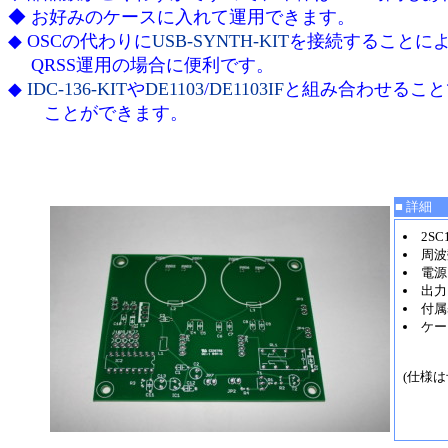
◆ お好みのケースに入れて運用できます。
◆ OSCの代わりに
USB-SYNTH-KIT
を接続することによ
QRSS運用の場合に便利です。
◆
IDC-136-KIT
や
DE1103
/
DE1103IF
と組み合わせることで
ことができます。
■ 詳細
2SC
周波数
電源：
出力
付属
ケー
(仕様