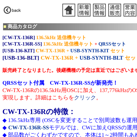
■
商品カタログ
[CW-TX-136R]
136.5kHz 送信機キット
[CW-TX-136R-SS]
136.5kHz 送信機キット
+
QRSSセット
[USB-136-KIT]
CW-TX-136R +
USB-SYNTH-KIT
セット
[USB-136-BLT]
CW-TX-136R +
USB-SYNTH-BLT
セッ
販売終了となりました。後継機種の予定は直近ではございま
QRSSセット付属 CW-TX-136R-SSが新発売！
CW-TX-136Rの136.5kHz用OSCに加え、137,776
実現します。詳細はこちらを
クリック
。
CW-TX-136Rの特徴：
◆
136.5kHz専用 (OSCを変更することで別周波数も運
◆
CW-TX-136R-SS
モデルでは、CWに加えQRSSの運
◆
部品数がごくわずかですので、本体は1～2時間もあ