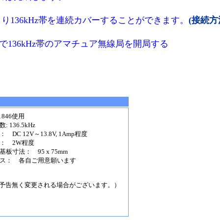
り136kHz帯を連続カバーすることができます。
(接続方
136kHz帯のアマチュア無線局を開局する
1846使用
: 136.5kHz
 DC 12V～13.8V, 1Amp程度
： 2W程度
基板寸法： 95 x 75mm
ス： 各自ご用意願います
は予告無く変更される場合がございます。）