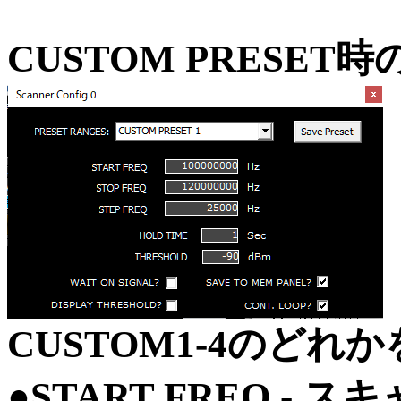
CUSTOM PRESET
CUSTOM1-4のど
●START FREQ -