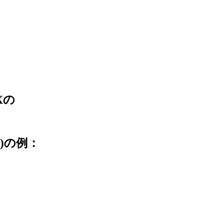
Xの
X)の例：