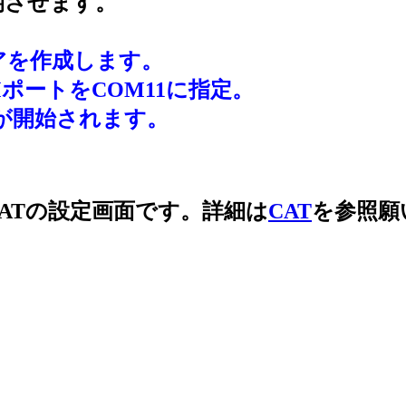
同期させます。
ペアを作成します。
OMポートをCOM11に指定。
連動が開始されます。
ATの設定画面です。詳細は
CAT
を参照願