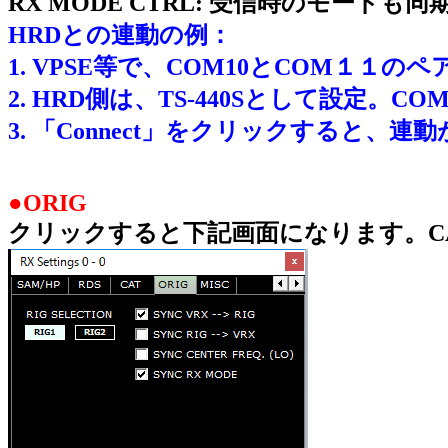
RX MODE CTRL: 受信時のモードも
HRDとの連動の例：
1. VPSE等で、COM10とCOM１１の
2. HRD側は、TS-440Sとして設定。C
3. 「Connect」をクリックすると、
●ORIG
クリックすると下記画面になります。C