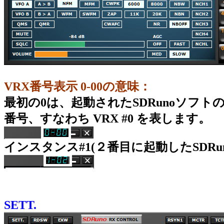
VRX番号表示 0-00の意味：
最初の0は、起動されたSDRunoソフトの
番号、すなわち VRX #0 を表します。
インスタンス#1(２番目に起動したSDRun
SETT.