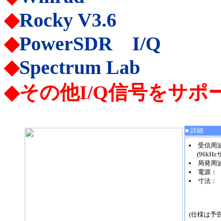
◆
Rocky V3.6
◆
PowerSDR I/Q
◆
Spectrum Lab
◆その他I/Q信号をサ
■ 詳細
受信周波数
(96kH
局発周波数
電源： 外
寸法： 
バーア
(仕様は予