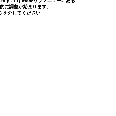
p->I-Q Modeサブメニューにある
い。自動的に調整が始まります。
ックを外してください。