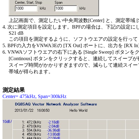
上記画面で、測定したい中央周波数[Center] と、測定帯域 [
4. 次に測定項目を設定します。BPFの場合は、下記の設定に
S21 dB
この項目を測定するように、ソフトウエアの設定を行って
5. BPFの入力を
VNWA3Eの [TX Out] ポートに、出力を [
6. VNWAソフトウエアの右下にある [Single Sweep] 
[Continous] ボタンをクリックすると、連続してスイープが行
スイープ時間がかかりすぎますので、減らして連続スイープ
帯域が得られます。
測定結果
Center= 475kHz, Span=300kHz