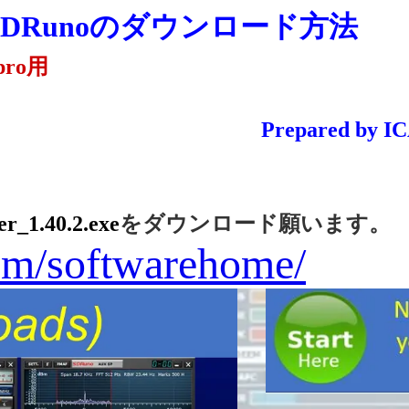
 SDRunoのダウンロード方法
pro用
Prepared by ICAS Ent
r_1.40.2.exe
をダウンロード願います。
om/softwarehome/