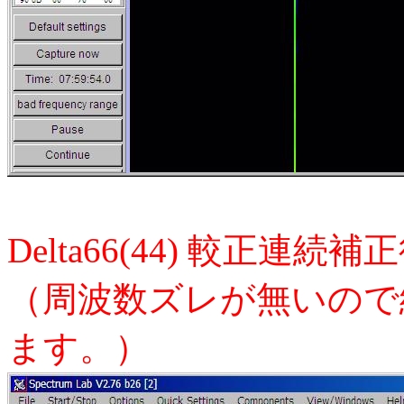
Delta66(44) 較正連
（周波数ズレが無いので
ます。）