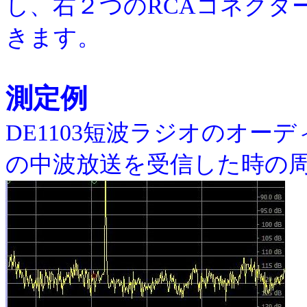
し、右２つのRCAコネクターか
きます。
測定例
DE1103短波ラジオのオーデ
の中波放送を受信した時の