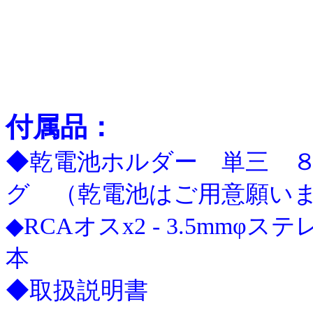
付属品：
◆乾電池ホルダー 単三 ８本用
グ （乾電池はご用意願い
◆RCAオスx2 - 3.5mm
本
◆取扱説明書