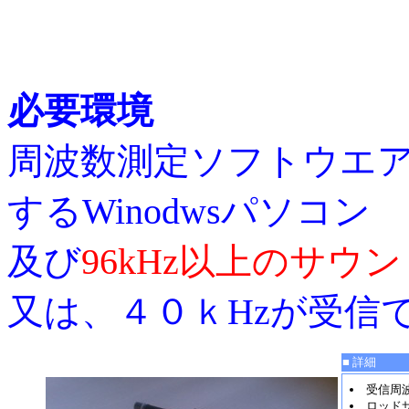
必要環境
周波数測定ソフトウエア （
するWinodwsパソコン
及び
96kHz以上のサウ
又は、４０ｋHzが受
■ 詳細
受信周波
ロッドサ