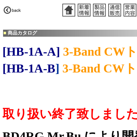
■
商品カタログ
[HB-1A-A]
3-Band 
[HB-1A
-B
]
3-Band C
W
ト
取り扱い終了致しまし
BD4RG Mr.Bu によ