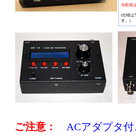
化粧箱
(仕様
す。）
ご注意：
ACアダプタ