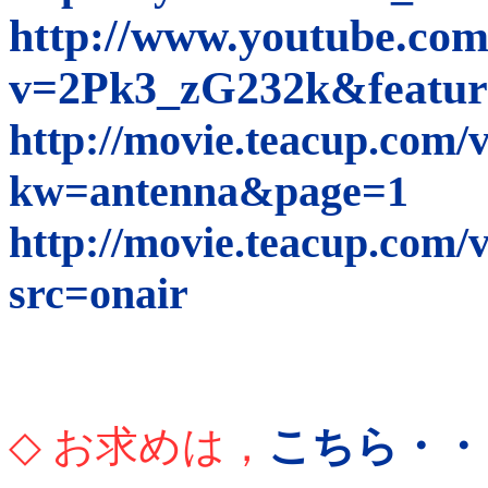
http://www.youtube.co
v=2Pk3_zG232k&featur
http://movie.teacup.com
kw=antenna&page=1
http://movie.teacup.com/
src=onair
◇ お求めは，
こちら・・