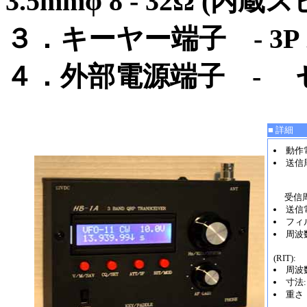
3.5mmφ 8 - 32Ω
３．キーヤー端子 - 3P
４．外部電源端子 - セン
■ 詳細
動作電圧
送信周
10,
14,
受信周波
送信電
フィル
周波数
受信
(RIT):
周波
寸法:
重さ